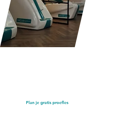
Gratis proefles?
Ontdek zelf of onze trainingen bij
jou passen. Boek vandaag nog je
gratis proefles bij Body Shape &
Beauty, zonder verplichtingen
Plan je gratis proefles
Van toepassing op:
vacushaper, vacubike, PT
trainer, crosstrainer, normatec en rollshaper.